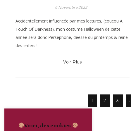
6 Novembre 2022
Accidentellement influencée par mes lectures, (coucou A
Touch Of Darkness), mon costume Halloween de cette
année sera donc Perséphone, déesse du printemps & reine
des enfers !
Voir Plus
1
2
3
.
Voici, des cookies