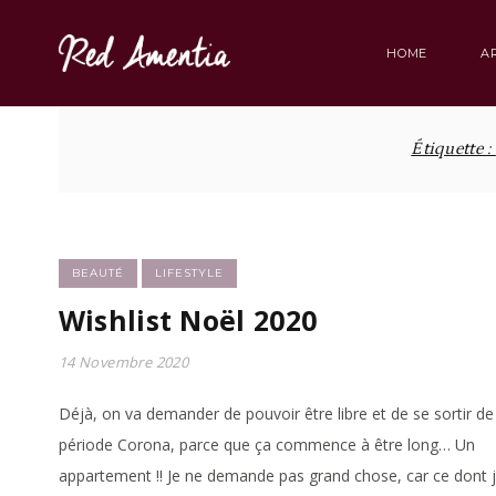
Skip
to
HOME
A
content
Étiquette :
BEAUTÉ
LIFESTYLE
Wishlist Noël 2020
14 Novembre 2020
Déjà, on va demander de pouvoir être libre et de se sortir de
période Corona, parce que ça commence à être long… Un
appartement !! Je ne demande pas grand chose, car ce dont j’a