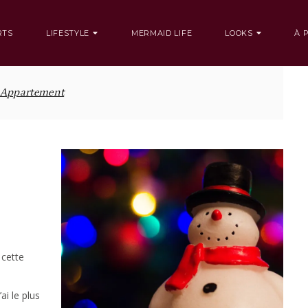
RTS
LIFESTYLE
MERMAID LIFE
LOOKS
À 
Appartement
 cette
i le plus