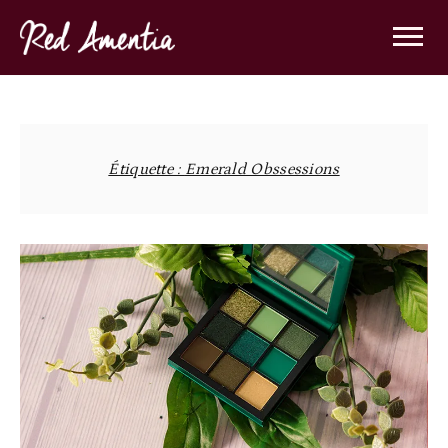
Skip
to
content
Étiquette :
Emerald Obssessions