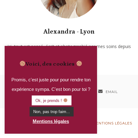
Alexandra - Lyon
Ici, tout est pensé, écrit et photographié par mes soins depuis
2017. Garanti sans IA.
Voici, des cookies
Promis, c'est juste pour pour rendre ton
expérience sympa. C'est bon pour toi ?
INSTAGRAM
PINTEREST
EMAIL
Ok, je prends !
Non, pas trop faim...
Mentions légales
©RED AMENTIA - TOUS DROITS RÉSERVÉS
-
MENTIONS LÉGALES