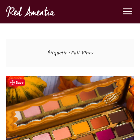
Skip
to
content
Étiquette :
Fall Vibes
Save