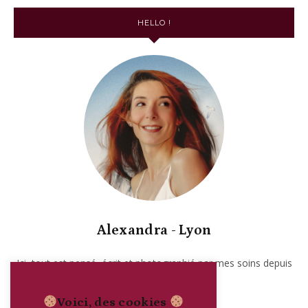
HELLO !
Alexandra - Lyon
Ici, tout est pensé, écrit et photographié par mes soins depuis
2017. Garanti sans IA.
Voici, des cookies