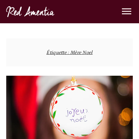
Skip
to
content
Étiquette :
Mère Noel