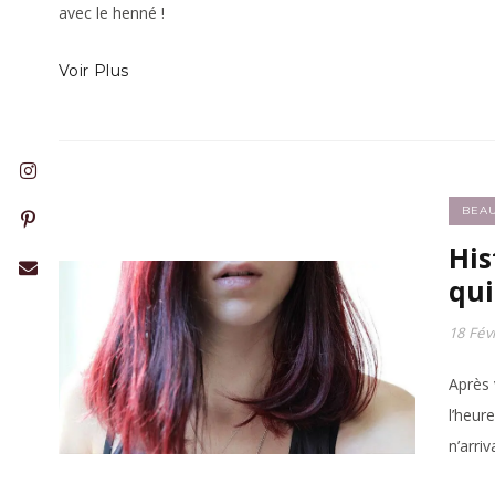
avec le henné !
Voir Plus
BEA
His
qui
18 Fév
Après 
l’heur
n’arri