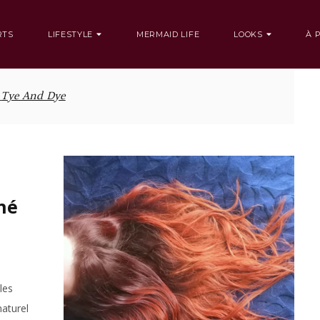
RTS
LIFESTYLE
MERMAID LIFE
LOOKS
À 
:
Tye And Dye
né
les
naturel