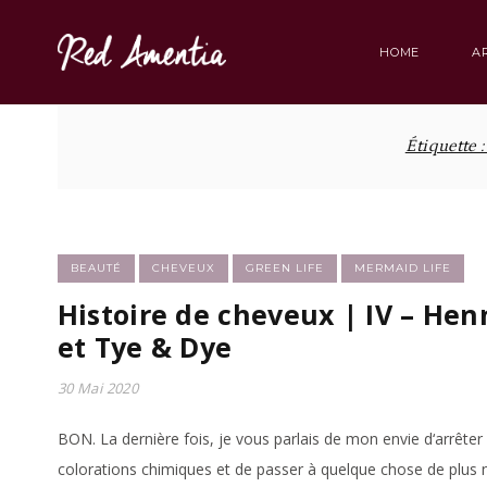
Skip
to
HOME
A
content
Étiquette 
BEAUTÉ
CHEVEUX
GREEN LIFE
MERMAID LIFE
Histoire de cheveux | IV – Hen
et Tye & Dye
30 Mai 2020
BON. La dernière fois, je vous parlais de mon envie d‘arrêter 
colorations chimiques et de passer à quelque chose de plus 