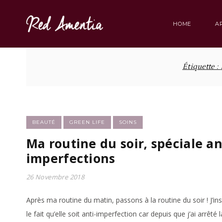
Skip
to
HOME
A
content
Étiquette :
BEAUTÉ
GREEN LIFE
SOINS
Ma routine du soir, spéciale an
imperfections
26 Novembre 2018
Après ma routine du matin, passons à la routine du soir ! J’ins
le fait qu’elle soit anti-imperfection car depuis que j’ai arrêté la