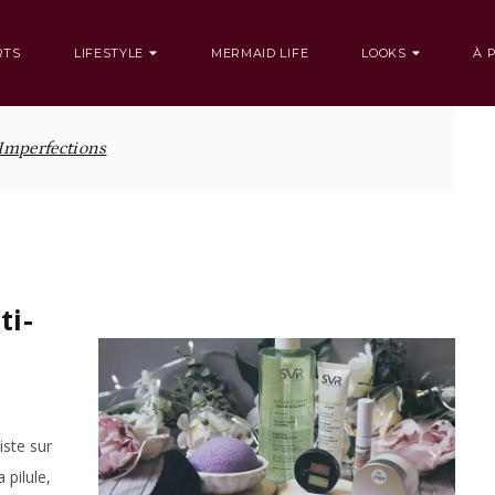
RTS
LIFESTYLE
MERMAID LIFE
LOOKS
À 
Imperfections
ti-
iste sur
 pilule,