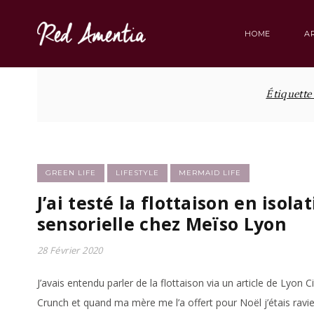
Skip
to
HOME
A
content
Étiquette
GREEN LIFE
LIFESTYLE
MERMAID LIFE
J’ai testé la flottaison en isola
sensorielle chez Meïso Lyon
28 Février 2020
J’avais entendu parler de la flottaison via un article de Lyon Ci
Crunch et quand ma mère me l’a offert pour Noël j’étais ravie 