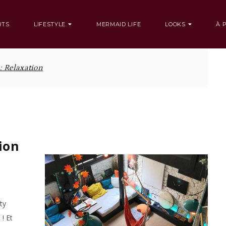
RTS
LIFESTYLE
MERMAID LIFE
LOOKS
À 
 :
Relaxation
tion
ty
! Et