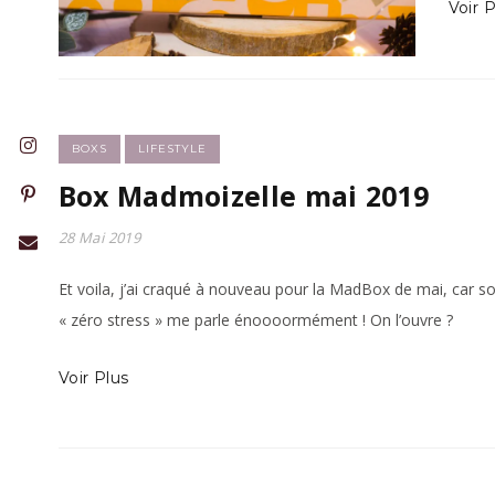
Voir P
BOXS
LIFESTYLE
Box Madmoizelle mai 2019
28 Mai 2019
Et voila, j’ai craqué à nouveau pour la MadBox de mai, car 
« zéro stress » me parle énoooormément ! On l’ouvre ?
Voir Plus