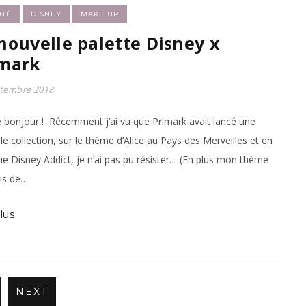
UTÉ
DISNEY
MAKE UP
nouvelle palette Disney x
imark
ptembre 2018
e bonjour ! Récemment j’ai vu que Primark avait lancé une
le collection, sur le thème d’Alice au Pays des Merveilles et en
ue Disney Addict, je n’ai pas pu résister… (En plus mon thème
is de…
lus
NEXT