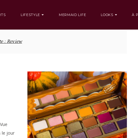
RTS
LIFESTYLE
MERMAID LIFE
LOOKS
À 
te :
Review
 Vue
 le jour