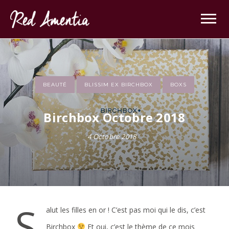
Skip
to
content
BEAUTÉ
BLISSIM EX BIRCHBOX
BOXS
Birchbox Octobre 2018
4 Octobre 2018
S
alut les filles en or ! C’est pas moi qui le dis, c’est
Birchbox
Et oui, c’est le thème de ce mois