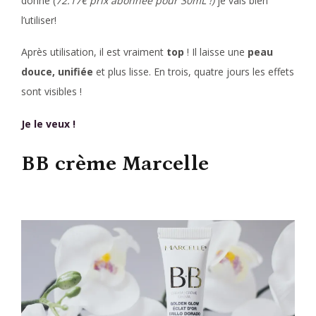
donné (
72.17€ prix abonnée pour 30mL !)
je vais bien
l’utiliser!
Après utilisation, il est vraiment
top
! Il laisse une
peau
douce, unifiée
et plus lisse. En trois, quatre jours les effets
sont visibles !
Je le veux !
BB crème Marcelle