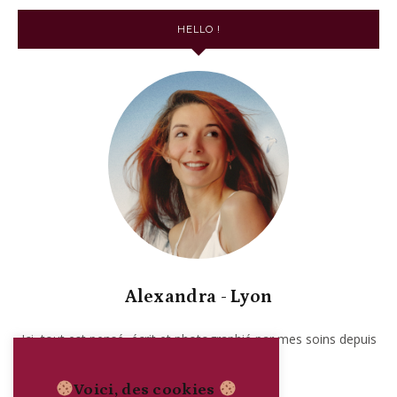
HELLO !
Alexandra - Lyon
Ici, tout est pensé, écrit et photographié par mes soins depuis
2017. Garanti sans IA.
Voici, des cookies