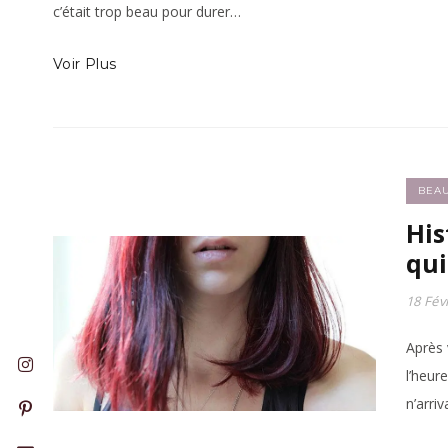
c’était trop beau pour durer…
Voir Plus
BEA
His
qui
18 Fév
Après 
l’heur
n’arri