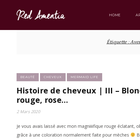
Skip
to
HOME
A
content
Étiquette :
Aven
BEAUTÉ
CHEVEUX
MERMAID LIFE
Histoire de cheveux | III – Blon
rouge, rose…
2 Mars 2020
Je vous avais laissé avec mon magniiiifique rouge éclatant, 
grâce à une coloration normalement faite pour mèches
Bi