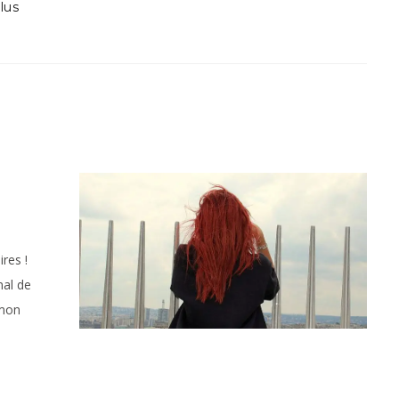
lus
res !
mal de
 mon