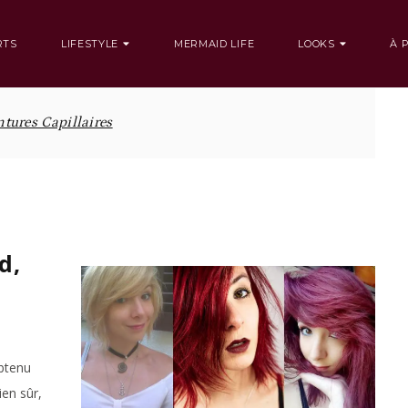
RTS
LIFESTYLE
MERMAID LIFE
LOOKS
À 
tures Capillaires
d,
obtenu
en sûr,