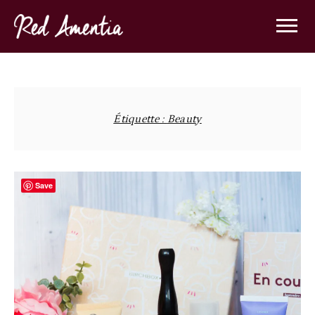
Skip
to
content
Étiquette :
Beauty
Save