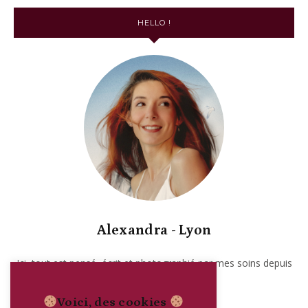
HELLO !
Alexandra - Lyon
Ici, tout est pensé, écrit et photographié par mes soins depuis
2017. Garanti sans IA.
Voici, des cookies