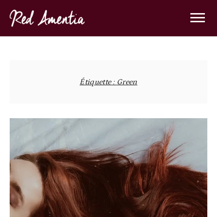
Skip
to
content
Étiquette :
Green