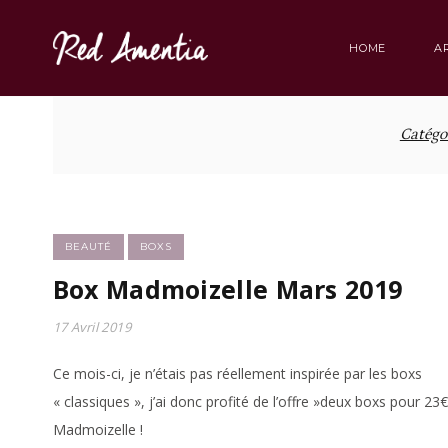
Skip
to
HOME
A
content
Catégo
BEAUTÉ
BOXS
Box Madmoizelle Mars 2019
17 Avril 2019
Ce mois-ci, je n’étais pas réellement inspirée par les boxs
« classiques », j’ai donc profité de l’offre »deux boxs pour 23
Madmoizelle !