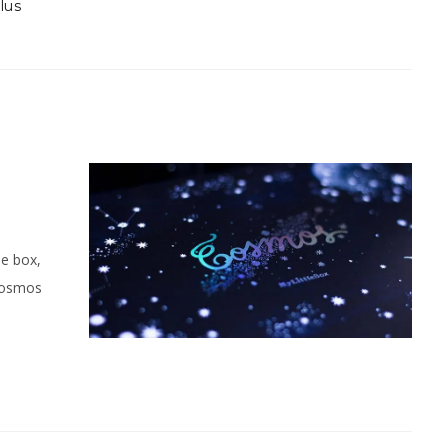
lus
le box,
 cosmos