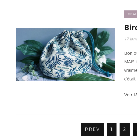
BEA
Bir
17 Jan
Bonjour
MAIS i
vraime
c’étai
Voir P
PREV
1
2