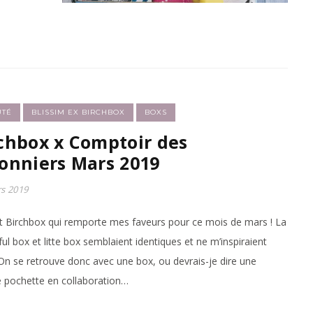
UTÉ
BLISSIM EX BIRCHBOX
BOXS
chbox x Comptoir des
onniers Mars 2019
s 2019
st Birchbox qui remporte mes faveurs pour ce mois de mars ! La
ful box et litte box semblaient identiques et ne m’inspiraient
n se retrouve donc avec une box, ou devrais-je dire une
 pochette en collaboration…