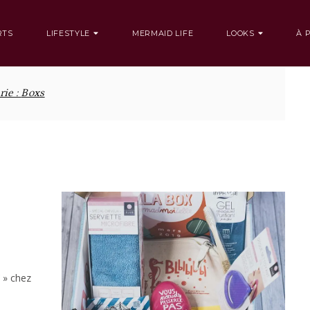
RTS
LIFESTYLE
MERMAID LIFE
LOOKS
À 
rie :
Boxs
€ » chez