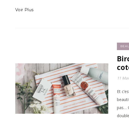
Voir Plus
BEA
Bir
cot
11 Mar
Et c’e
beauti
pas… O
double