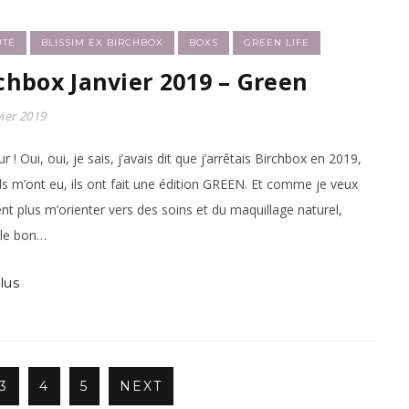
UTÉ
BLISSIM EX BIRCHBOX
BOXS
GREEN LIFE
chbox Janvier 2019 – Green
vier 2019
 ! Oui, oui, je sais, j’avais dit que j’arrêtais Birchbox en 2019,
ls m’ont eu, ils ont fait une édition GREEN. Et comme je veux
nt plus m’orienter vers des soins et du maquillage naturel,
t le bon…
lus
3
4
5
NEXT